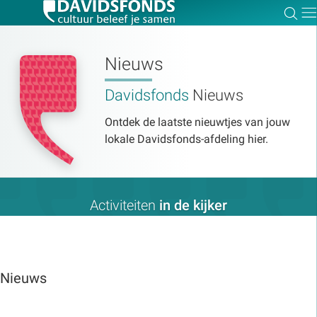
Zoe
Dir
Nieuws
Davidsfonds
Nieuws
Zoek:
Ontdek de laatste nieuwtjes van jouw
lokale Davidsfonds-afdeling hier.
Zoeken
Activiteiten
in de kijker
Nieuws