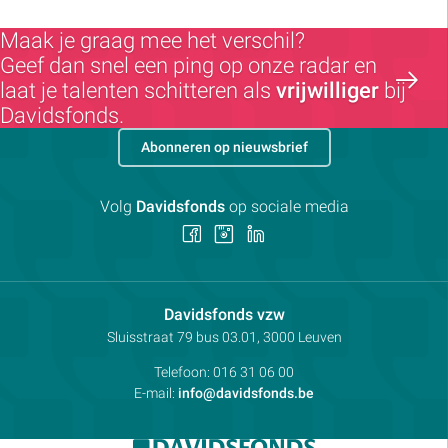
Maak je graag mee het verschil?
Geef dan snel een ping op onze radar en
laat je talenten schitteren als
vrijwilliger
bij
Davidsfonds.
Abonneren op nieuwsbrief
Volg
Davidsfonds
op sociale media
Volg
Volg
Volg
ons
ons
ons
op
op
op
Facebook
Instagram
LinkedIn
Contactpersoon:
Davidsfonds vzw
Adres:
Sluisstraat 79
bus 03.01, 3000
Leuven
Telefoon:
016 31 06 00
E-mail:
info@davidsfonds.be