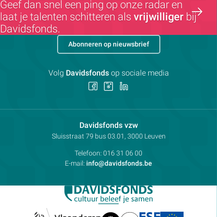
Geef dan snel een ping op onze radar en
laat je talenten schitteren als
vrijwilliger
bij
Davidsfonds.
Abonneren op nieuwsbrief
Volg
Davidsfonds
op sociale media
Volg
Volg
Volg
ons
ons
ons
op
op
op
Facebook
Instagram
LinkedIn
Contactpersoon:
Davidsfonds vzw
Adres:
Sluisstraat 79
bus 03.01, 3000
Leuven
Telefoon:
016 31 06 00
E-mail:
info@davidsfonds.be